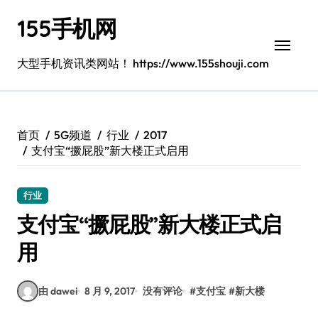
跳
155手机网
转
到
内
大型手机资讯类网站！ https://www.155shouji.com
容
首页
5G频道
行业
2017
支付宝“撅屁股”新大楼正式启用
行业
支付宝“撅屁股”新大楼正式启
用
由 dawei
8 月 9, 2017
没有评论
#
支付宝
#
新大楼