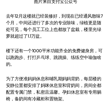
图片来自支付宝公众号
去年12月这楼就已经装修好，到现在已经通风散味7
个月，中间还进行了多次的专业除味，绿植更是随
处可见，每个员工工位上也都放了盆栽，楼里光绿
萝就超过了1.1万盆。
楼下还有一个1000平米功能齐全的免费健身房，可
以跑跑步、打打乒乓球、跳跳操、练练空中瑜伽啥
的。
为了方便准妈妈休息和哺乳期妈妈背奶，每层楼的
安静位置都安排了妈咪休息室和背奶间，房间全都
配置专属门禁，私密且温馨。孕妇休息室有专用躺
椅，备奶间有冷藏柜和置物架。