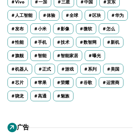
Vivo
一加
三星
中国
京东
人工智能
体验
全球
区块
华为
发布
小米
影像
微软
怎么
性能
手机
技术
数智网
新机
旗舰
智能
智能家居
曝光
机器人
正式
游戏
系列
美国
芯片
苹果
荣耀
谷歌
运营商
骁龙
高通
魅族
广告