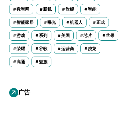
数智网
新机
旗舰
智能
智能家居
曝光
机器人
正式
游戏
系列
美国
芯片
苹果
荣耀
谷歌
运营商
骁龙
高通
魅族
广告