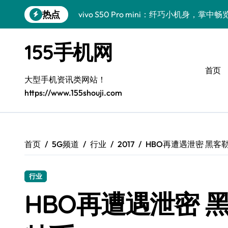
跳
热点
vivo S50 Pro mini：纤巧小机身，掌
转
到
手机分析师揭秘：小米17 Pro实用新功
内
155手机网
容
三星Galaxy S26亮点大揭秘：创新科
首页
三星Galaxy Z Fold7前瞻：手机管家
大型手机资讯类网站！
https://www.155shouji.com
S25 Ultra颜值炸裂！定制主题引领潮流
S24+震撼登场，美出新高度！
Galaxy S26+颜值爆升！机皇美学解析
首页
5G频道
行业
2017
HBO再遭遇泄密 黑客
Galaxy A56 5G登场，时尚与性能双巅峰
行业
Galaxy Z Flip6：折叠时尚，尽显潮流新宠
HBO再遭遇泄密 
vivo S50新功能大揭秘！优惠全享，高