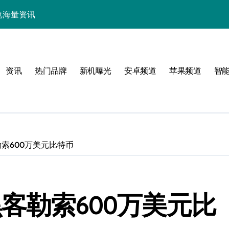
中畅览海量资讯
能，抢先一睹为快！
技，重塑手机新体验！
资讯
热门品牌
新机曝光
安卓频道
苹果频道
智
揭秘折叠屏新惊艳亮点
新体验
勒索600万美元比特币
！
黑客勒索600万美元比
效玩机攻略速看！