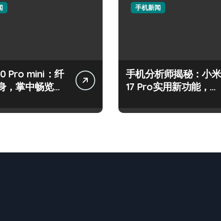
闻
手机新闻
50 Pro mini：纤
手机分析师揭秘：小米
身，掌中畅览海
17 Pro实用新功能，抢
先一睹为快！