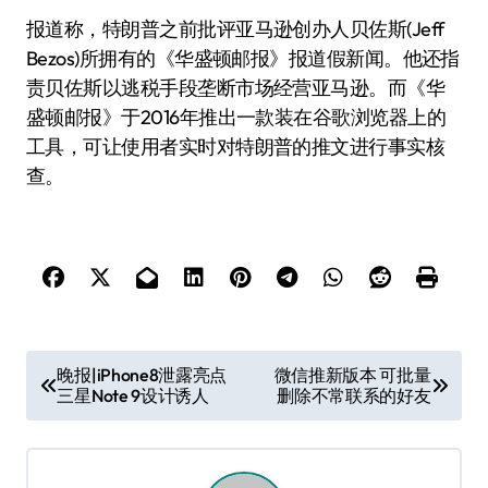
报道称，特朗普之前批评亚马逊创办人贝佐斯(Jeff
Bezos)所拥有的《华盛顿邮报》报道假新闻。他还指
责贝佐斯以逃税手段垄断市场经营亚马逊。而《华
盛顿邮报》于2016年推出一款装在谷歌浏览器上的
工具，可让使用者实时对特朗普的推文进行事实核
查。
文
晚报|iPhone8泄露亮点
微信推新版本 可批量
三星Note 9设计诱人
删除不常联系的好友
章
导
航