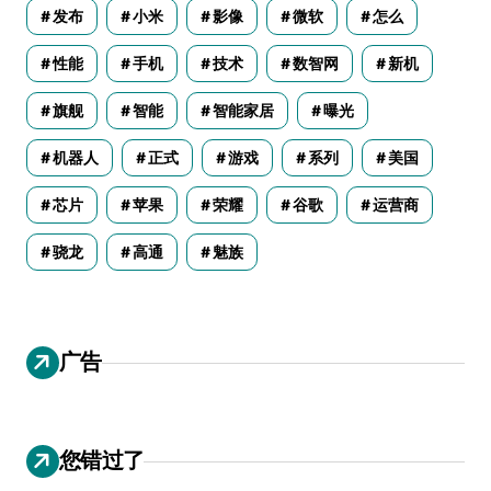
发布
小米
影像
微软
怎么
性能
手机
技术
数智网
新机
旗舰
智能
智能家居
曝光
机器人
正式
游戏
系列
美国
芯片
苹果
荣耀
谷歌
运营商
骁龙
高通
魅族
广告
您错过了