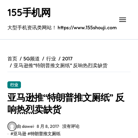
跳
155手机网
转
到
内
大型手机资讯类网站！ https://www.155shouji.com
容
首页
5G频道
行业
2017
亚马逊推“特朗普推文厕纸” 反响热烈卖缺货
行业
亚马逊推“特朗普推文厕纸” 反
响热烈卖缺货
由 dawei
8 月 8, 2017
没有评论
#
亚马逊
#
特朗普推文厕纸