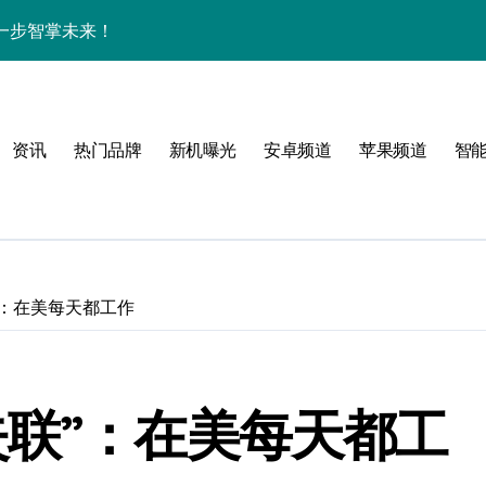
一步智掌未来！
色与实用功能全解析
讯+玩机技巧一网打尽
资讯
热门品牌
新机曝光
安卓频道
苹果频道
智
解析+超实用技巧攻略
亮点纷呈速来围观！
一手轻松掌控！
递不容错过！
”：在美每天都工作
，亮点全解析！
屏新巅峰，科技控必入！
失联”：在美每天都工
开启资讯抢先新体验！