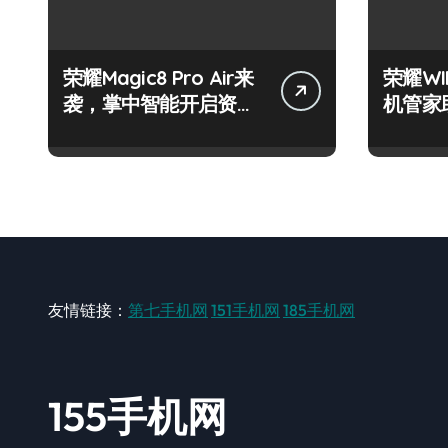
荣耀Magic8 Pro Air来
荣耀W
袭，掌中智能开启资讯
机管家
抢先新体验！
智掌未
友情链接：
第七手机网
151手机网
185手机网
155手机网