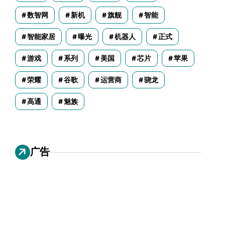
数智网
新机
旗舰
智能
智能家居
曝光
机器人
正式
游戏
系列
美国
芯片
苹果
荣耀
谷歌
运营商
骁龙
高通
魅族
广告