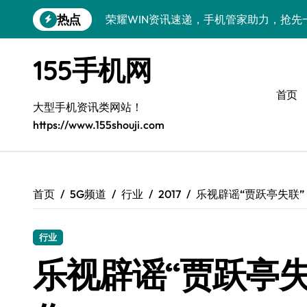
跳
热点
荣耀WIN资讯速递，手机管家助力，抢先
转
到
手机分析师揭秘：真我GT8 Pro新机特
内
155手机网
容
荣耀500 Pro MOLLY版来袭！最新资
首页
OPPO Find X9 Pro深度揭秘：亮点全
大型手机资讯类网站！
https://www.155shouji.com
vivo S50 Pro mini来袭：小屏旗舰，
荣耀ROBOT PHONE：智领生活，资讯
华为nova 15 Ultra新功能解锁，优惠速
首页
5G频道
行业
2017
乐视辟谣“贾跃亭失联
iPhone 17e重磅来袭：性能配置大升级
行业
三星Galaxy Z Fold7深度揭秘：折叠
乐视辟谣“贾跃亭
荣耀Magic8 Pro Air来袭，掌中智能