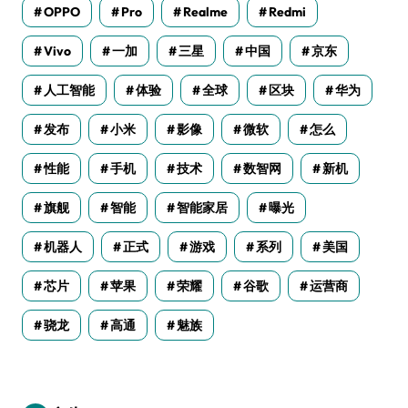
OPPO
Pro
Realme
Redmi
Vivo
一加
三星
中国
京东
人工智能
体验
全球
区块
华为
发布
小米
影像
微软
怎么
性能
手机
技术
数智网
新机
旗舰
智能
智能家居
曝光
机器人
正式
游戏
系列
美国
芯片
苹果
荣耀
谷歌
运营商
骁龙
高通
魅族