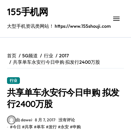
跳
155手机网
转
到
内
大型手机资讯类网站！ https://www.155shouji.com
容
首页
5G频道
行业
2017
共享单车永安行今日申购 拟发行2400万股
行业
共享单车永安行今日申购 拟发
行2400万股
由 dawei
8 月 7, 2017
没有评论
#
今日
#
共享
#
单车
#
发行
#
永安
#
申购