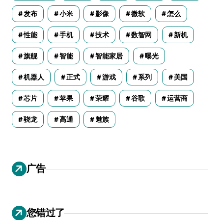
发布
小米
影像
微软
怎么
性能
手机
技术
数智网
新机
旗舰
智能
智能家居
曝光
机器人
正式
游戏
系列
美国
芯片
苹果
荣耀
谷歌
运营商
骁龙
高通
魅族
广告
您错过了