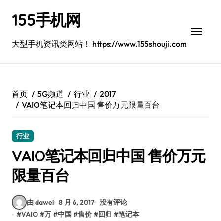
跳
155手机网
转
到
内
大型手机资讯类网站！ https://www.155shouji.com
容
首页
5G频道
行业
2017
VAIO笔记本回归中国 售价万元限量百台
行业
VAIO笔记本回归中国 售价万元
限量百台
由 dawei
8 月 6, 2017
没有评论
#
VAIO
#
万
#
中国
#
售价
#
回归
#
笔记本