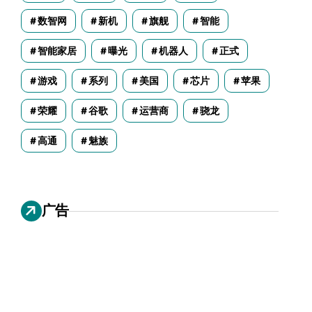
数智网
新机
旗舰
智能
智能家居
曝光
机器人
正式
游戏
系列
美国
芯片
苹果
荣耀
谷歌
运营商
骁龙
高通
魅族
广告