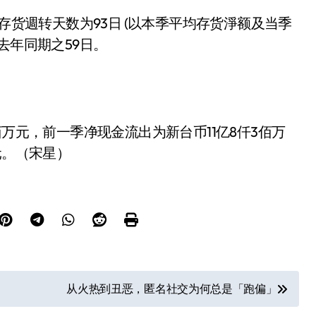
存货週转天数为93日 (以本季平均存货淨额及当季
去年同期之59日。
佰万元，前一季净现金流出为新台币11亿8仟3佰万
元。（宋星）
从火热到丑恶，匿名社交为何总是「跑偏」