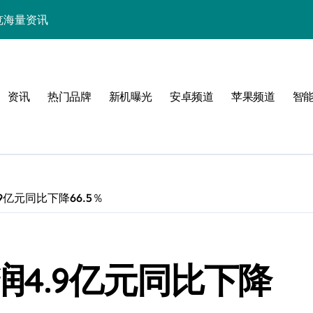
中畅览海量资讯
能，抢先一睹为快！
技，重塑手机新体验！
资讯
热门品牌
新机曝光
安卓频道
苹果频道
智
揭秘折叠屏新惊艳亮点
新体验
亿元同比下降66.5％
！
4.9亿元同比下降
效玩机攻略速看！