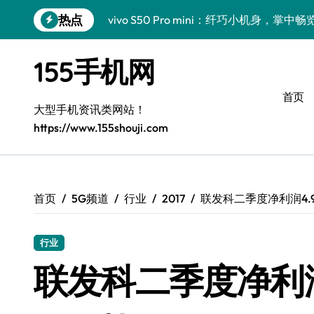
跳
热点
vivo S50 Pro mini：纤巧小机身，掌
转
到
手机分析师揭秘：小米17 Pro实用新功
内
155手机网
容
三星Galaxy S26亮点大揭秘：创新科
首页
三星Galaxy Z Fold7前瞻：手机管家
大型手机资讯类网站！
https://www.155shouji.com
S25 Ultra颜值炸裂！定制主题引领潮流
S24+震撼登场，美出新高度！
Galaxy S26+颜值爆升！机皇美学解析
首页
5G频道
行业
2017
联发科二季度净利润4.9
Galaxy A56 5G登场，时尚与性能双巅峰
行业
Galaxy Z Flip6：折叠时尚，尽显潮流新宠
联发科二季度净利润
vivo S50新功能大揭秘！优惠全享，高