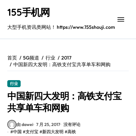
跳
155手机网
转
到
内
大型手机资讯类网站！ https://www.155shouji.com
容
首页
5G频道
行业
2017
中国新四大发明：高铁支付宝共享单车和网购
行业
中国新四大发明：高铁支付宝
共享单车和网购
由 dawei
7 月 25, 2017
没有评论
#
中国
#
支付宝
#
新四大发明
#
高铁