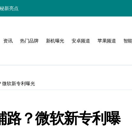
揭秘新亮点
全天候资讯新体验！
用功能全掌握！
资讯
热门品牌
新机曝光
安卓频道
苹果频道
智
亮点全揭秘！
计，开启手机新纪元潮流
巧全攻略
家抢先曝猛料！
e铺路？微软新专利曝光
资讯全掌握
与最新动态速览
one铺路？微软新专利曝
科技速递一手抓！