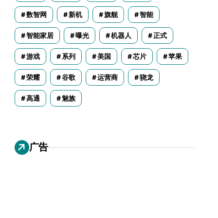
数智网
新机
旗舰
智能
智能家居
曝光
机器人
正式
游戏
系列
美国
芯片
苹果
荣耀
谷歌
运营商
骁龙
高通
魅族
广告