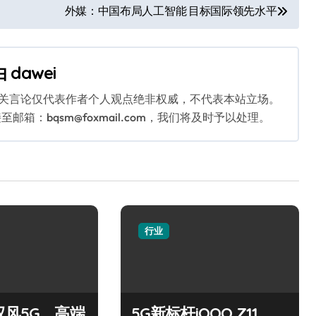
外媒：中国布局人工智能 目标国际领先水平
由
dawei
相关言论仅代表作者个人观点绝非权威，不代表本站立场。
：bqsm@foxmail.com，我们将及时予以处理。
行业
驭风5G，高端
5G新标杆iQOO Z11