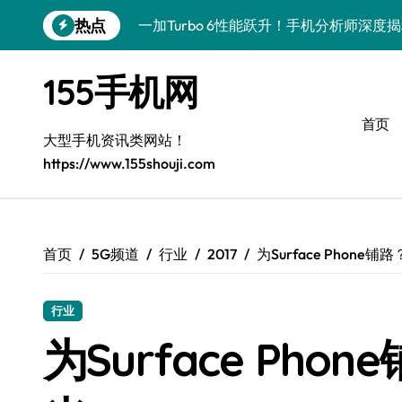
跳
热点
一加Turbo 6性能跃升！手机分析师深度
转
到
荣耀ROBOT PHONE：一触即达，智享
内
155手机网
容
华为nova 15深度揭秘：新机亮点+超实
首页
iPhone Air重磅来袭：性能飙升，新品
大型手机资讯类网站！
https://www.155shouji.com
三星Galaxy Z TriFold：三折叠屏设
小米17 Pro深度揭秘：最新资讯+玩机技
一加Turbo 6V性能大跃升，手机实用管
首页
5G频道
行业
2017
为Surface Phon
三星W26重磅来袭！实用动态+贴心服务
行业
手机分析师揭秘：vivo Y500i实用技巧
为Surface Ph
荣耀500 Pro携手MOLLY来袭，手机新