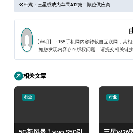
文
韩媒：三星或成为苹果A12第二顺位供应商
章
导
航
【声明】：155手机网内容转载自互联网，其
如您发现内容存在版权问题，请提交相关链接至邮箱
相关文章
行业
行业
5G新风暴！vivo S50引
三星W26