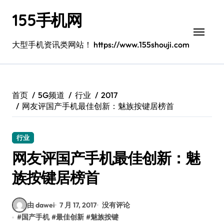
跳
155手机网
转
到
内
大型手机资讯类网站！ https://www.155shouji.com
容
首页
5G频道
行业
2017
网友评国产手机最佳创新：魅族按键居榜首
行业
网友评国产手机最佳创新：魅
族按键居榜首
由 dawei
7 月 17, 2017
没有评论
#
国产手机
#
最佳创新
#
魅族按键