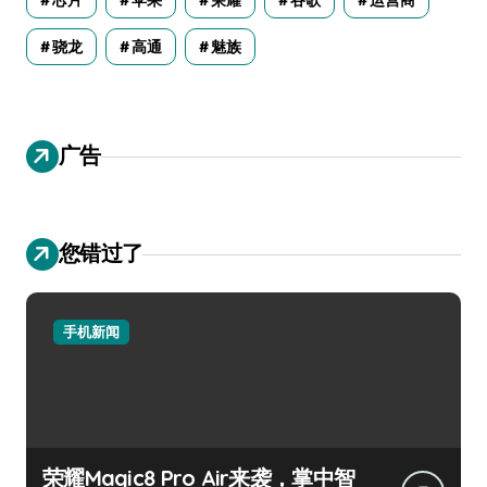
芯片
苹果
荣耀
谷歌
运营商
骁龙
高通
魅族
广告
您错过了
手机新闻
荣耀Magic8 Pro Air来袭，掌中智