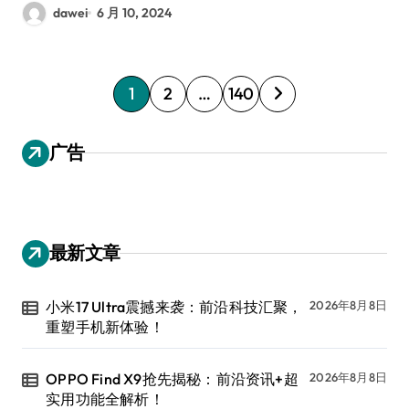
dawei
6 月 10, 2024
文
1
2
…
140
章
分
广告
页
最新文章
小米17 Ultra震撼来袭：前沿科技汇聚，
2026年8月8日
重塑手机新体验！
OPPO Find X9抢先揭秘：前沿资讯+超
2026年8月8日
实用功能全解析！