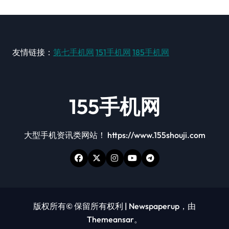
友情链接：
第七手机网
151手机网
185手机网
155手机网
大型手机资讯类网站！ https://www.155shouji.com
版权所有© 保留所有权利
|
Newspaperup
，由
Themeansar
。