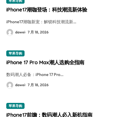
苹果导购
iPhone17潮咖登场：科技潮流新体验
iPhone17潮咖新宠：解锁科技潮流新…
dawei
7 月 18, 2026
苹果导购
iPhone 17 Pro Max潮人选购全指南
数码潮人必备：iPhone 17 Pro…
dawei
7 月 18, 2026
苹果导购
iPhone17前瞻：数码潮人必入新机指南