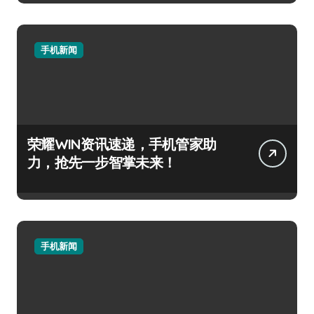
手机新闻
荣耀WIN资讯速递，手机管家助
力，抢先一步智掌未来！
手机新闻