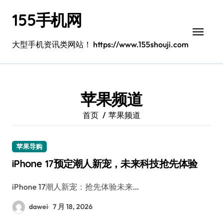
跳
155手机网
转
到
内
大型手机资讯类网站！ https://www.155shouji.com
容
苹果频道
首页
苹果频道
苹果导购
iPhone 17预定潮人新宠，未来科技抢先体验
iPhone 17潮人新宠：抢先体验未来…
dawei
7 月 18, 2026