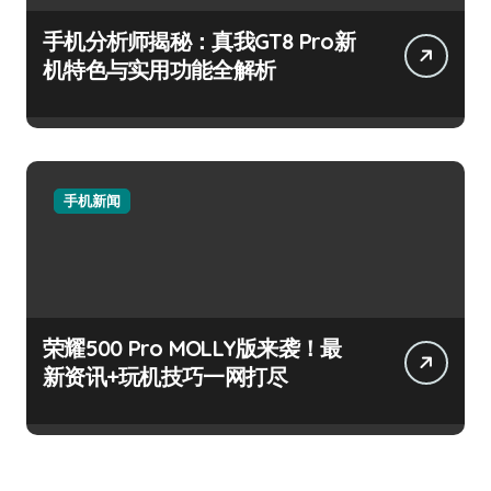
手机分析师揭秘：真我GT8 Pro新
机特色与实用功能全解析
手机新闻
荣耀500 Pro MOLLY版来袭！最
新资讯+玩机技巧一网打尽